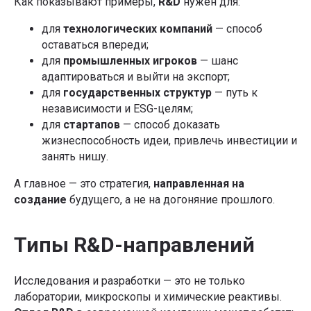
Как показывают примеры,
R&D
нужен для:
для
технологических компаний
— способ
оставаться впереди;
для
промышленных игроков
— шанс
адаптироваться и выйти на экспорт;
для
государственных структур
— путь к
независимости и ESG-целям;
для
стартапов
— способ доказать
жизнеспособность идеи, привлечь инвестиции и
занять нишу.
А главное — это стратегия,
направленная на
создание
будущего, а не на догоняние прошлого.
Типы R&D-направлений
Исследования и разработки — это не только
лаборатории, микроскопы и химические реактивы.