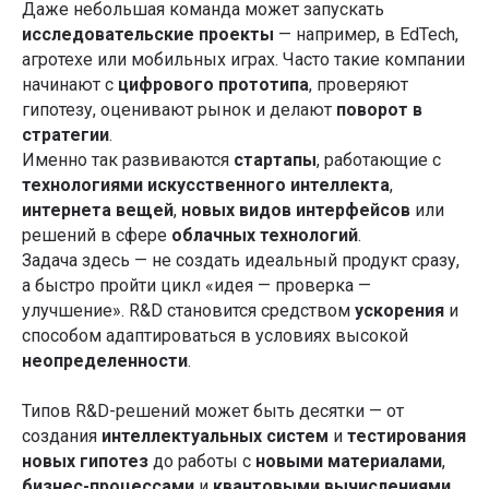
Даже небольшая команда может запускать
исследовательские проекты
— например, в EdTech,
агротехе или мобильных играх. Часто такие компании
начинают с
цифрового прототипа
, проверяют
гипотезу, оценивают рынок и делают
поворот в
стратегии
.
Именно так развиваются
стартапы
, работающие с
технологиями искусственного интеллекта
,
интернета вещей
,
новых видов интерфейсов
или
решений в сфере
облачных технологий
.
Задача здесь — не создать идеальный продукт сразу,
а быстро пройти цикл «идея — проверка —
улучшение». R&D становится средством
ускорения
и
способом адаптироваться в условиях высокой
неопределенности
.
Типов R&D-решений может быть десятки — от
создания
интеллектуальных систем
и
тестирования
новых гипотез
до работы с
новыми материалами
,
бизнес-процессами
и
квантовыми вычислениями
.