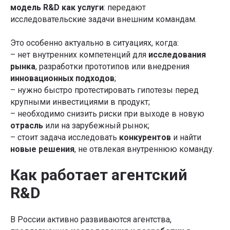
модель R&D как услуги
: передают
исследовательские задачи внешним командам.
Это особенно актуально в ситуациях, когда:
– нет внутренних компетенций для
исследования
рынка
, разработки прототипов или внедрения
инновационных подходов
;
– нужно быстро протестировать гипотезы перед
крупными инвестициями в продукт;
– необходимо снизить риски при выходе в новую
отрасль
или на зарубежный рынок;
– стоит задача исследовать
конкурентов
и найти
новые решения
, не отвлекая внутреннюю команду.
45% ПРАКТИКИ
Как работает агентский
Обучение OKR с нуля до профи
R&D
Ставьте и достигайте амбициозных целей с помощью
методологии OKR, внедрите целеполагание в своей команде
В России активно развиваются агентства,
или компании, мотивируйте сотрудников на прорыв
и достигайте выдающихся результатов!