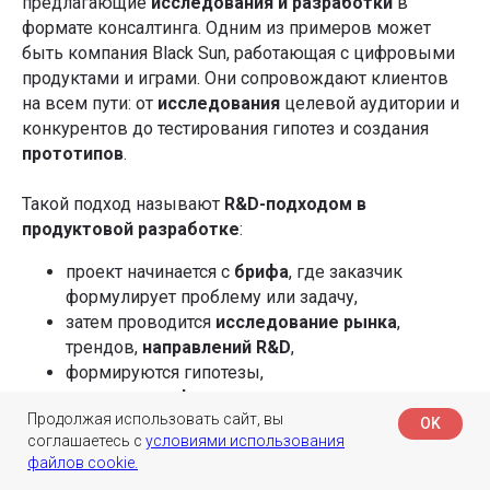
предлагающие
исследования и разработки
в
формате консалтинга. Одним из примеров может
разбор ваших целей и обратная связь от экспертов
быть компания Black Sun, работающая с цифровыми
шаблоны для планирования целей и дизайна OKR-сессий
сертифицированный документ от центра OKR Standard
продуктами и играми. Они сопровождают клиентов
на всем пути: от
исследования
целевой аудитории и
конкурентов до тестирования гипотез и создания
прототипов
.
Такой подход называют
R&D-подходом в
продуктовой разработке
:
+7
проект начинается с
брифа
, где заказчик
Я даю
Согласие на обработку перс.данных
на условиях
Политики конфиденциальности
формулирует проблему или задачу,
Я даю
Согласие на получение информационно-
затем проводится
исследование рынка
,
рекламных рассылок
трендов,
направлений R&D
,
Узнать подробнее
формируются гипотезы,
создаются
цифровые прототипы
,
Продолжая использовать сайт, вы
и только после в работу уходит MVP или
OK
соглашаетесь с
условиями использования
готовый продукт.
файлов cookie.