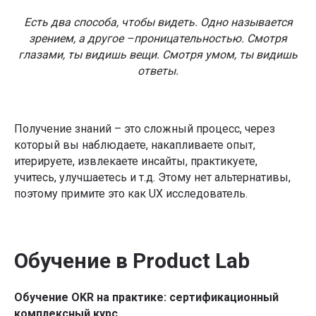
На практике освоите алгоритм сессий
Есть два способа, чтобы видеть. Одно называется
синхронизации и мониторинга OKR
зрением, а другое –проницательностью. Смотря
Я даю
Согласие на обработку перс.данных
на
глазами, ты видишь вещи. Смотря умом, ты видишь
условиях
Политики конфиденциальности
Научитесь применять инструменты
ответы.
change-менеджмента в компании
Я даю
Согласие на получение информационно-
рекламных рассылок
Станете сертифицированным
Подписаться
OKR-практиком или OKR-мастером
Получение знаний – это сложный процесс, через
который вы наблюдаете, накапливаете опыт,
Телеграм-канал Product Lab
итерируете, извлекаете инсайты, практикуете,
учитесь, улучшаетесь и т.д. Этому нет альтернативы,
поэтому примите это как UX исследователь.
Обучение в Product Lab
Обучение OKR на практике: сертификационный
комплексный курс