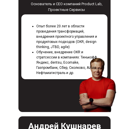
Основатель и CEO компаний Product Lab,
Проектные Сервисы
11
лет на рынке
Опыт более 20 лет в области
проведения трансформаций,
25 000+
внедрения проектного управления и
продуктовых подходов (OKR, design
специалистов прошли
thinking, JTBD, agile)
обучение в Product Lab
Обучение, внедрение OKR и
стратсессии в компаниях: Тинькофф,
Яндекс, dentsu, Ecomake,
600+
Газпромбанк, Сбер, Сколково, Azuro,
Нефтьмагистраль и др.
компаний обучили своих
сотрудников в Product Lab
85%
слушателей рекомендуют
Product Lab
Андрей Кушнарев