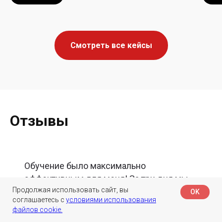
Смотреть все кейсы
Отзывы
Обучение было максимально
эффективным для меня! За три дня мы
Продолжая использовать сайт, вы
Продолжая использовать сайт, вы
совместно сформировали глобальные
OK
OK
соглашаетесь с
соглашаетесь с
условиями использования
условиями использования
цели нашей компании! Без тренинга,
файлов cookie.
файлов cookie.
сомневаюсь, что мы бы это сделали с