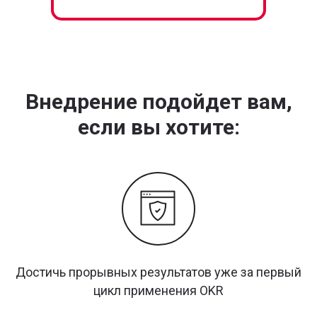
В программу внедрена работа с AI
Компании, которые внедряют AI-инструменты в свои
процессы, обгоняют конкурентов в скорости,
эффективности и качестве решений.
Поэтому мы поможем вам погрузиться в AI в рамках
любой из наших программ!
Внедрение подойдет вам,
если вы хотите:
AI-промпты
лекции и практика по AI
шаблоны
подбор AI-сервисов
под ваши задачи
Достичь прорывных результатов уже за первый
цикл применения OKR