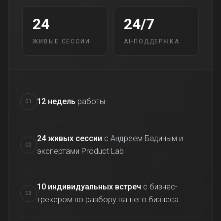
образование)
Спикер программ для топ-менеджмента
24
24/7
в бизнес-школе СКОЛКОВО, Сбер Университет,
Стокгольмская школа экономики, МГУ, Сенеж,
Таврида. АРТ, РАНХиГС
ЖИВЫЕ СЕССИИ
AI-ПОДДЕРЖКА
Суперфиналист конкурса «Лидеры России»,
включен в Губернаторский резерв
12 недель
работы
01
Публикации:
24 живых сессии
с Андреем Бадиным и
02
экспертами Product Lab
10 индивидуальных встреч
с бизнес-
03
трекером по разбору вашего бизнеса