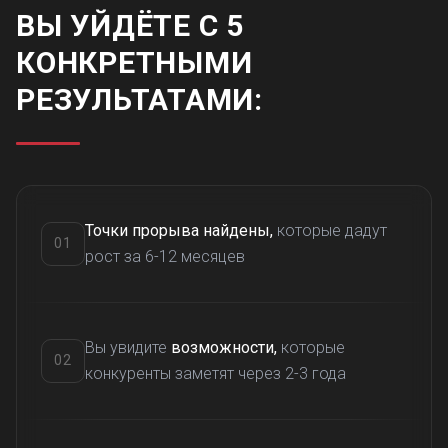
ВЫ УЙДЁТЕ С 5
КОНКРЕТНЫМИ
РЕЗУЛЬТАТАМИ:
Точки прорыва найдены,
которые дадут
01
КАК ЭТО РАБОТАЕТ
рост за 6-12 месяцев
Вы увидите
возможности,
которые
02
конкуренты заметят через 2-3 года