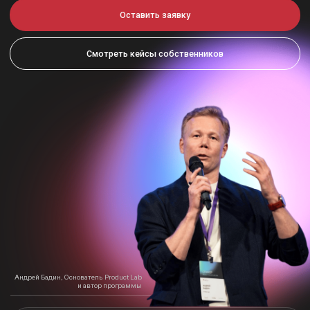
Андрей Бадин, Основатель Product Lab
и автор программы
Мы не просто учим. Мы
вместе с вами разбираем
ваш текущий бизнес, нишу, сегменты и экономику,
пересобираем начинку продукта и маркетинга,
находим точки прорыва и делаем так,
чтобы рост
стал предсказуемым