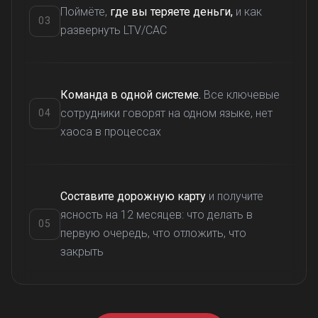
Поймёте,
где вы теряете деньги,
и как
03
Проработка своего бизнеса по шаблонам
развернуть LTV/CAC
с проверенными инструментами и AI
Команда в одной системе.
Все ключевые
сотрудники говорят на одном языке, нет
04
хаоса в процессах
Составите дорожную карту
и получите
Работа в группах: обмениваетесь опытом,
ясность на 12 месяцев: что делать в
узнаете обстановку на рынке и помогаете друг
05
первую очередь, что отложить, что
другу в достижении прорыва
закрыть