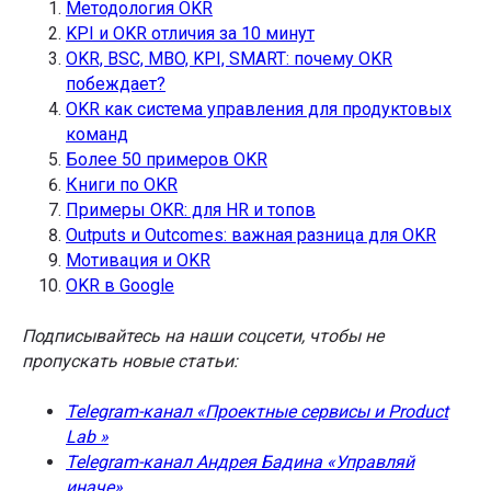
Методология OKR
KPI и OKR отличия за 10 минут
OKR, BSC, MBO, KPI, SMART: почему OKR
побеждает?
OKR как система управления для продуктовых
команд
Более 50 примеров OKR
Книги по OKR
Примеры OKR: для HR и топов
Outputs и Outcomes: важная разница для OKR
Мотивация и OKR
OKR в Google
Подписывайтесь на наши соцсети, чтобы не
пропускать новые статьи:
Telegram-канал «Проектные сервисы и Product
Lab »
Telegram-канал Андрея Бадина «Управляй
иначе»