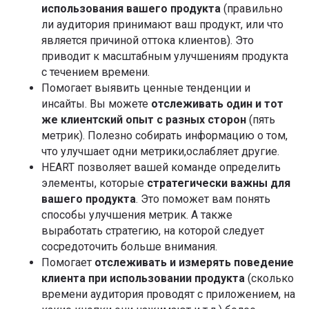
использования вашего продукта
(правильно
ли аудитория принимают ваш продукт, или что
является причиной оттока клиентов). Это
приводит к масштабным улучшениям продукта
с течением времени.
Подписывайтесь на
Помогает выявить ценные тенденции и
рассылку со статьями,
инсайты. Вы можете
отслеживать один и тот
которую читают лидеры
же клиентский опыт с разных сторон
(пять
рынка
метрик). Полезно собирать информацию о том,
что улучшает одни метрики,ослабляет другие.
HEART позволяет вашей команде определить
элементы, которые
стратегически важны для
Я даю
Согласие на обработку перс.данных
на
условиях
Политики конфиденциальности
вашего продукта
. Это поможет вам понять
способы улучшения метрик. А также
Я даю
Согласие на получение информационно-
рекламных рассылок
выработать стратегию, на которой следует
сосредоточить больше внимания.
Подписаться
Помогает
отслеживать и измерять поведение
клиента при использовании продукта
(сколько
Телеграм-канал Product Lab
времени аудитория проводят с приложением, на