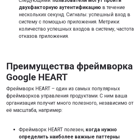
следующими:
пользователи могут пройти
Политики конфиденциальности
двухфакторную аутентификацию
в течение
Я даю
Согласие на получение информационно-
рекламных рассылок
нескольких секунд. Сигналы: успешный вход в
систему с помощью приложения. Метрики:
Подобрать обучение
количество успешных входов в систему, частота
отказов приложения.
Обучение по методологии Product Focus,
которую уже применяют в:
Преимущества фреймворка
Google HEART
Фреймворк HEART – один из самых популярных
фреймворков управления продуктами. С ним ваша
организация получит много полезного, независимо от
её масштаба, например:
Фреймворк HEART полезен,
когда нужно
определить наиболее важные паттерны