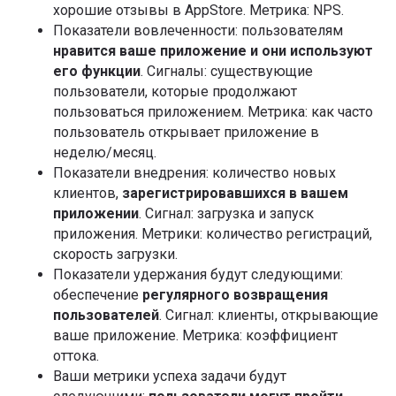
хорошие отзывы в AppStore. Метрика: NPS.
Показатели вовлеченности: пользователям
нравится ваше приложение и они используют
его функции
. Сигналы: существующие
пользователи, которые продолжают
пользоваться приложением. Метрика: как часто
Курс-акселератор
пользователь открывает приложение в
«
Полное погружение
неделю/месяц.
в продакт-менеджмент»
Показатели внедрения: количество новых
клиентов,
зарегистрировавшихся в вашем
Систематизируйте знания, получите реальный рост
приложении
. Сигнал: загрузка и запуск
бизнес-метрик, проработайте или создайте свой
продукт прямо на курсе за 3 месяца
приложения. Метрики: количество регистраций,
скорость загрузки.
Показатели удержания будут следующими:
обеспечение
регулярного возвращения
пользователей
. Сигнал: клиенты, открывающие
ваше приложение. Метрика: коэффициент
оттока.
+7
Ваши метрики успеха задачи будут
Я даю
Согласие на обработку перс.данных
на условиях