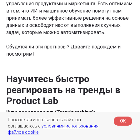
управления продуктами и маркетинга. Есть оптимизм
в том, что ИИ и машинное обучение помогут нам
принимать более эффективные решения на основе
данных и освободят нас от выполнения скучных
задач, которые можно автоматизировать.
Сбудутся ли эти прогнозы? Давайте подождем и
посмотрим!
Научитесь быстро
реагировать на тренды в
Product Lab
Курс трендвотчинг (Trendwatching):
Продолжая использовать сайт, вы
OK
соглашаетесь с
условиями использования
Сформируйте глубокое понимание трендов внутри
файлов cookie.
своей команды/компании, научитесь гибко