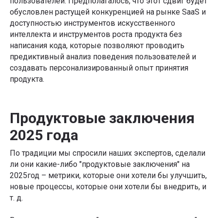
Подписывайтесь на
пользователей. Предполагалось, что этот сдвиг будет
рассылку со статьями,
обусловлен растущей конкуренцией на рынке SaaS и
которую читают лидеры
доступностью инструментов искусственного
рынка
интеллекта и инструментов роста продукта без
написания кода, которые позволяют проводить
предиктивный анализ поведения пользователей и
создавать персонализированный опыт принятия
Я даю
Согласие на обработку перс.данных
на
условиях
Политики конфиденциальности
продукта.
Я даю
Согласие на получение информационно-
рекламных рассылок
Продуктовые заключения
Подписаться
2025 года
Телеграм-канал Product Lab
По традиции мы спросили наших экспертов, сделали
ли они какие-либо "продуктовые заключения" на
2025год – метрики, которые они хотели бы улучшить,
новые процессы, которые они хотели бы внедрить, и
т. д.