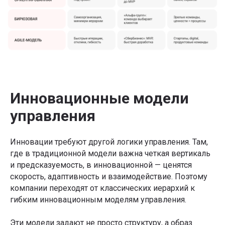
Подписывайтесь на
рассылку со статьями,
которую читают лидеры
рынка
Инновационные модели
управления
Я даю
Согласие на обработку перс.данных
на
условиях
Политики конфиденциальности
Инновации требуют другой логики управления. Там,
где в традиционной модели важна четкая вертикаль
Я даю
Согласие на получение информационно-
рекламных рассылок
и предсказуемость, в инновационной — ценятся
скорость, адаптивность и взаимодействие. Поэтому
Подписаться
компании переходят от классических иерархий к
гибким инновационным моделям управления.
Телеграм-канал Product Lab
Эти модели задают не просто структуру, а образ