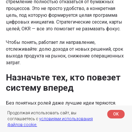
стремление полностью отказаться от бумажных
процессов. Это не просто удобство, а конкретная
цель, под которую формируется целая программа
цифровых инициатив. Стратегические сессии, карты
целей, OKR — все это помогает не размазать фокус.
Чтобы понять, работает ли направление,
отслеживайте: долю дохода от новых решений, срок
выхода продукта на рынок, снижение операционных
затрат.
Назначьте тех, кто повезет
систему вперед
Без понятных ролей даже лучшие идеи теряются.
Кому отправлять инициативу? Кто принимает
Продолжая использовать сайт, вы
OK
решение? Кто отвечает за результат?
соглашаетесь с
условиями использования
файлов cookie.
В «Ростехе» за инновации отвечает отдельный