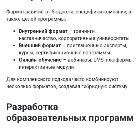
Формат зависит от бюджета, специфики компании, а
также целей программы.
Внутренний формат
– тренинги,
наставничество, корпоративные университеты.
Внешний формат
– приглашенные эксперты,
курсы, сертификационные программы.
Статью подготовила
Онлайн-обучение
– вебинары, LMS-платформы,
Мария Куприкова
интерактивные модули.
Главный редактор Product Lab
Для комплексного подхода часто комбинируют
Изучить статьи →
несколько форматов, создавая гибридную систему.
Разработка
образовательных программ