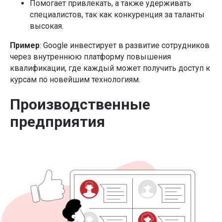
Помогает привлекать, а также удерживать
специалистов, так как конкуренция за таланты
высокая.
Пример
: Google инвестирует в развитие сотрудников
через внутреннюю платформу повышения
квалификации, где каждый может получить доступ к
курсам по новейшим технологиям.
Производственные
предприятия
Подписывайтесь на
рассылку со статьями,
которую читают лидеры
рынка
Я даю
Согласие на обработку перс.данных
на
условиях
Политики конфиденциальности
Я даю
Согласие на получение информационно-
рекламных рассылок