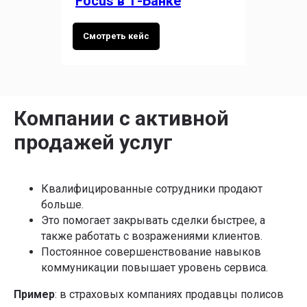
Focus в Т-Банке
Смотреть кейс
Курс-акселератор
«
Полное погружение
в продакт-менеджмент»
Компании с активной
Систематизируйте знания, получите реальный рост
продажей услуг
бизнес-метрик, проработайте или создайте свой
продукт прямо на курсе за 3 месяца
Квалифицированные сотрудники продают
больше.
Это помогает закрывать сделки быстрее, а
также работать с возражениями клиентов.
Постоянное совершенствование навыков
+7
коммуникации повышает уровень сервиса.
Я даю
Согласие на обработку перс.данных
на условиях
Политики конфиденциальности
Пример
: в страховых компаниях продавцы полисов
Я даю
Согласие на получение информационно-