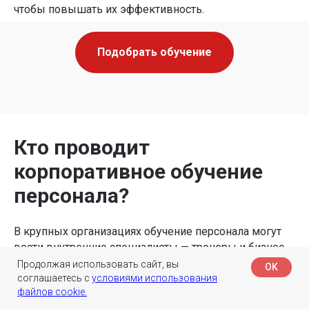
чтобы повышать их эффективность.
Подобрать обучение
Кто проводит
корпоративное обучение
персонала?
В крупных организациях обучение персонала могут
вести внутренние специалисты — тренеры и бизнес-
коучи в рамках корпоративного университета. Они
Продолжая использовать сайт, вы
OK
разрабатывают программы, проводят тренинги,
соглашаетесь с
условиями использования
файлов cookie.
отслеживают прогресс сотрудников, а также