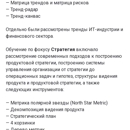
— Матрица трендов и матрица рисков
Подписывайтесь на
— Тренд-радар
рассылку со статьями,
— Тренд-канвас
которую читают лидеры
рынка
Отдельно были рассмотрены тренды ИТ-индустрии и
финансового сектора.
Я даю
Согласие на обработку перс.данных
на
Обучение по фокусу
Стратегия
включало
условиях
Политики конфиденциальности
рассмотрение современных подходов к построению
Я даю
Согласие на получение информационно-
продуктовой стратегии, построению системы
рекламных рассылок
управления организации от стратегии до
Курс-акселератор
операционных задач и гипотез, структуры видения
Подписаться
«
Полное погружение
продукта и продуктовой стратегии, а также
в продакт-менеджмент»
следующих инструментов:
Телеграм-канал Product Lab
Систематизируйте знания, получите реальный рост
— Метрика полярной звезды (North Star Metric)
бизнес-метрик, проработайте или создайте свой
продукт прямо на курсе за 3 месяца
— Декомпозиция видения продукта
Андрей Бадин
— Стратегический план
Основатель и CEO компаний Product Lab
— 4 корзинки
— Дерево метрик