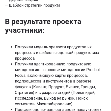
Обновлено: 10.07.2025
Изучить статьи →
— Шаблон стратегии продукта
+7
В результате проекта
Я даю
Согласие на обработку перс.данных
на условиях
участники:
Политики конфиденциальности
Я даю
Согласие на получение информационно-
рекламных рассылок
Получили модель зрелости продуктовых
Подобрать обучение
процессов и шаблон с оценкой продуктовых
Обучение по методологии Product Focus,
процессов
которую уже применяют в:
Получили адаптированную продуктовую
методологию на основе методологии Product
Focus, включающую карты процессов,
подпроцессов и инструментов в разрезе
фокусов (Клиент, Продукт, Бизнес, Тренды,
Стратегия) и в разрезе стадий (Поиск идей,
Исследование, Выход на рынок, Поиск
сегментов, Масштабирование)
Провели оценку зрелости своих продуктовых