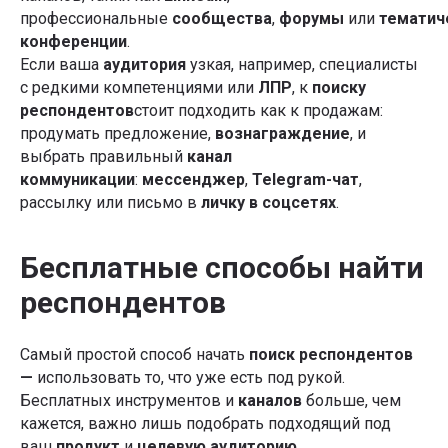
профессиональные
сообщества
,
форумы
или
тематич
конференции
.
Если ваша
аудитория
узкая, например, специалисты
с редкими компетенциями или
ЛПР
, к
поиску
респондентов
стоит подходить как к продажам:
продумать предложение,
вознаграждение
, и
выбрать правильный
канал
коммуникации
:
мессенджер
,
Telegram-чат
,
рассылку или письмо в
личку в соцсетях
.
Бесплатные способы найти
респондентов
Самый простой способ начать
поиск респондентов
—
использовать то, что уже есть под рукой.
Бесплатных инструментов и
каналов
больше, чем
кажется, важно лишь подобрать подходящий под
ваш
продукт
и
целевую аудиторию
.