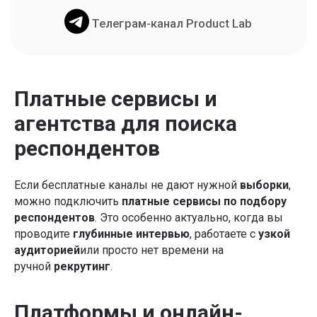
Платные сервисы и
агентства для поиска
респондентов
Если бесплатные каналы не дают нужной
выборки
,
Курс-акселератор
можно подключить
платные сервисы по подбору
«
Полное погружение
респондентов
. Это особенно актуально, когда вы
в продакт-менеджмент»
проводите
глубинные интервью
, работаете с
узкой
Систематизируйте знания, получите реальный рост
аудиторией
или просто нет времени на
бизнес-метрик, проработайте или создайте свой
ручной
рекрутинг
.
продукт прямо на курсе за 3 месяца
Платформы и онлайн-