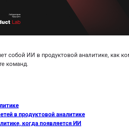
ет собой ИИ в продуктовой аналитике, как к
те команд.
алитике
етей в продуктовой аналитике
литике, когда появляется ИИ