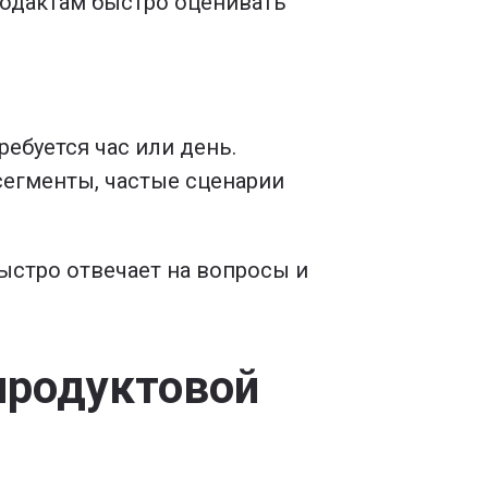
одактам быстро оценивать
ебуется час или день.
сегменты, частые сценарии
быстро отвечает на вопросы и
продуктовой