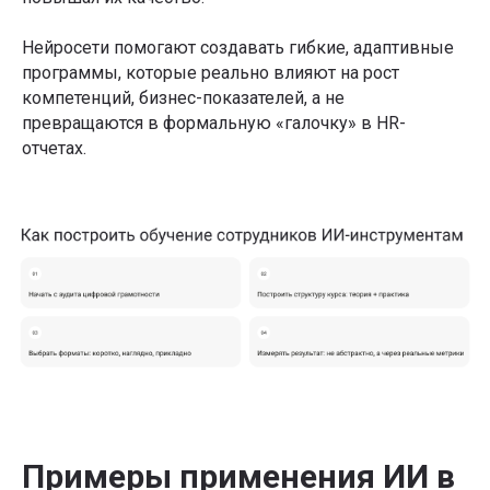
Нейросети помогают создавать гибкие, адаптивные
программы, которые реально влияют на рост
компетенций, бизнес-показателей, а не
превращаются в формальную «галочку» в HR-
отчетах.
Подписывайтесь на
рассылку со статьями,
которую читают лидеры
рынка
Я даю
Согласие на обработку перс.данных
на
условиях
Политики конфиденциальности
Я даю
Согласие на получение информационно-
рекламных рассылок
Подписаться
Примеры применения ИИ в
Телеграм-канал Product Lab