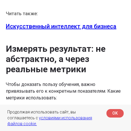
Читать также:
Искусственный интеллект для бизнеса
Измерять результат: не
абстрактно, а через
реальные метрики
Чтобы доказать пользу обучения, важно
привязывать его к конкретным показателям. Какие
метрики использовать:
Скорость адаптации новых сотрудников —
Продолжая использовать сайт, вы
OK
сравните, сколько времени новичку требуется
соглашаетесь с
условиями использования
на вхождение в роль с ИИ-инструментами и без
файлов cookie.
них.