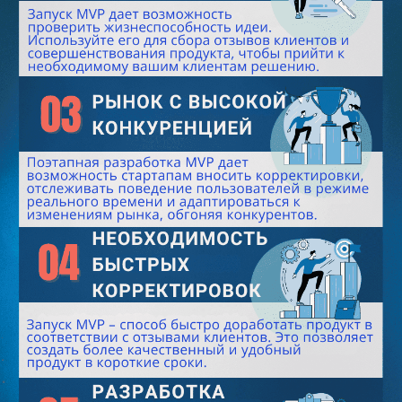
Подписывайтесь на
рассылку со статьями,
которую читают лидеры
рынка
Я даю
Согласие на обработку перс.данных
на
условиях
Политики конфиденциальности
Я даю
Согласие на получение информационно-
рекламных рассылок
Подписаться
Телеграм-канал Product Lab