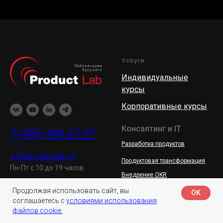
Услуги
Индивидуальные
курсы
Корпоративные курсы
Консалтинг и IT
7 (495) 492-67-97
Разработка продуктов
info@productlab.ru
Продуктовая трансформация
Пн-Пт с 10 до 19 часов
Внедрение OKR
Продолжая использовать сайт, вы
OK
Популярные курсы
соглашаетесь с
условиями использования
файлов cookie.
Продакт-менеджер