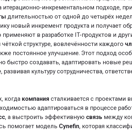
на итерационно-инкрементальном подходе, пр
ты
длительностью от одной до четырёх недел
ику новый инкремент продукта и получает об
но применяют в разработке IT-продуктов и дру
 чёткой структуре, вовлечённости каждого
чл
акже постоянное улучшение. Этот подход особ
жно быстро создавать, адаптировать новые ре
, развивая культуру сотрудничества, ответств
х, когда
компания
сталкивается с проектами 
одимостью адаптироваться в процессе работы
сс
, а выстроить эффективную
связь
между ком
сь помогает модель
Cynefin
, которая классиф