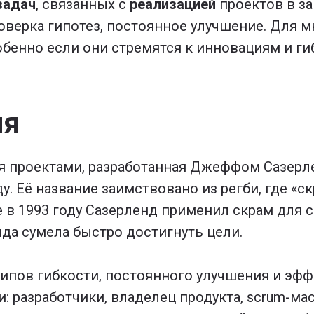
задач
, связанных с
реализацией
проектов в з
оверка гипотез, постоянное улучшение. Для м
бенно если они стремятся к инновациям и г
ия
ия проектами, разработанная Джеффом Сазер
у. Её название заимствовано из регби, где «
 в 1993 году Сазерленд применил скрам для
нда сумела быстро достигнуть цели.
ципов гибкости, постоянного улучшения и эф
: разработчики, владелец продукта, scrum-ма