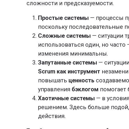
сложности и предсказуемости.
Простые системы
— процессы п
поскольку последовательные по
Сложные системы
— ситуации т
использоваться один, но часто
изменения минимальны.
Запутанные системы
— ситуации
Scrum как инструмент
незаменим
повышать
ценность
создаваемог
управления
бэклогом
помогает 
Хаотичные системы
— в условия
решением. Здесь больше подой
действия.