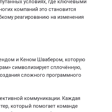
апутанных условиях, где ключевыми
ногих компаний это становится
ибкому реагированию на изменения
лендом и Кеном Швабером, которую
скрам» символизирует сплочённую,
 создания сложного программного
фективной коммуникации. Каждая
стер, который помогает команде