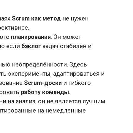
чаях
Scrum как метод
не нужен,
фективнее.
ного
планирования
. Он может
но если
бэклог
задач стабилен и
нью неопределённости. Здесь
ть эксперименты, адаптироваться и
ьзование
Scrum-доски
и гибкого
ировать
работу команды
.
и на анализ, он не является лучшим
ентированные на немедленные