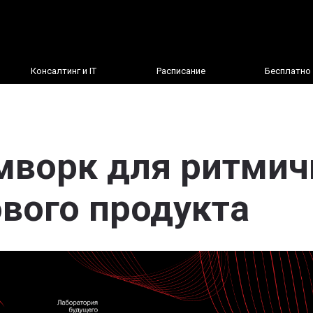
Консалтинг и IT
Расписание
Бесплатно
мворк для ритмич
ового продукта