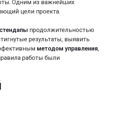
боты. Одним из важнейших
ающий цели проекта.
стендапы
продолжительностью
стигнутые результаты, выявить
 эффективным
методом управления
,
правила работы были
й