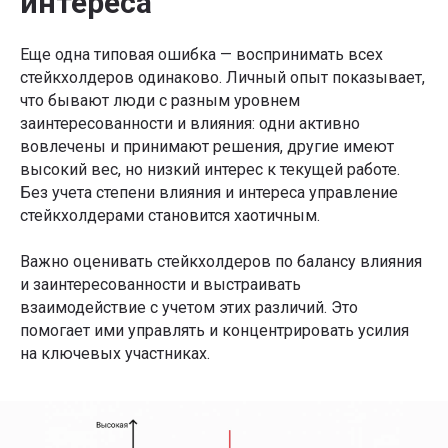
интереса
Еще одна типовая ошибка — воспринимать всех
стейкхолдеров одинаково. Личный опыт показывает,
что бывают люди с разным уровнем
заинтересованности и влияния: одни активно
вовлечены и принимают решения, другие имеют
высокий вес, но низкий интерес к текущей работе.
Курс-акселератор
Без учета степени влияния и интереса управление
«
Полное погружение
стейкхолдерами становится хаотичным.
в продакт-менеджмент»
Важно оценивать стейкхолдеров по балансу влияния
Систематизируйте знания, получите реальный рост
бизнес-метрик, проработайте или создайте свой
и заинтересованности и выстраивать
продукт прямо на курсе за 3 месяца
взаимодействие с учетом этих различий. Это
помогает ими управлять и концентрировать усилия
на ключевых участниках.
+7