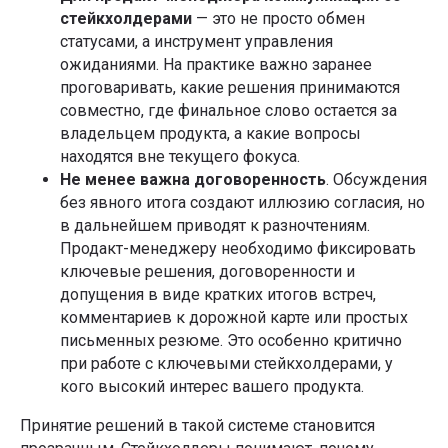
стейкхолдерами
— это не просто обмен
Подписывайтесь на
статусами, а инструмент управления
рассылку со статьями,
ожиданиями. На практике важно заранее
которую читают лидеры
проговаривать, какие решения принимаются
рынка
совместно, где финальное слово остается за
владельцем продукта, а какие вопросы
находятся вне текущего фокуса.
Я даю
Согласие на обработку перс.данных
на
Не менее важна договоренность
. Обсуждения
условиях
Политики конфиденциальности
без явного итога создают иллюзию согласия, но
Я даю
Согласие на получение информационно-
в дальнейшем приводят к разночтениям.
рекламных рассылок
Продакт-менеджеру необходимо фиксировать
ключевые решения, договоренности и
Подписаться
допущения в виде кратких итогов встреч,
комментариев к дорожной карте или простых
Телеграм-канал Product Lab
письменных резюме. Это особенно критично
при работе с ключевыми стейкхолдерами, у
кого высокий интерес вашего продукта.
Принятие решений в такой системе становится