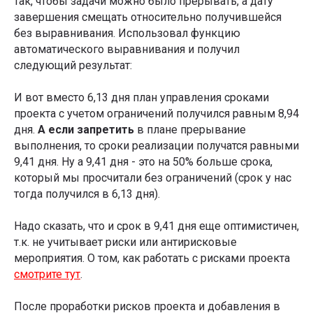
так, чтобы задачи можно было прерывать, а дату
Я даю
Согласие на обработку перс.данных
на
условиях
Политики конфиденциальности
завершения смещать относительно получившейся
без выравнивания. Использовал функцию
Я даю
Согласие на получение информационно-
рекламных рассылок
автоматического выравнивания и получил
следующий результат:
Подписаться
И вот вместо 6,13 дня план управления сроками
Телеграм-канал Product Lab
проекта с учетом ограничений получился равным 8,94
дня.
А если запретить
в плане прерывание
выполнения, то сроки реализации получатся равными
9,41 дня. Ну а 9,41 дня - это на 50% больше срока,
Статью подготовил
Максим Якубович
который мы просчитали без ограничений (срок у нас
Тренер по управлению проектами и Agile
тогда получился в 6,13 дня).
Изучить статьи →
Надо сказать, что и срок в 9,41 дня еще оптимистичен,
т.к. не учитывает риски или антирисковые
мероприятия. О том, как работать с рисками проекта
смотрите тут
.
После проработки рисков проекта и добавления в