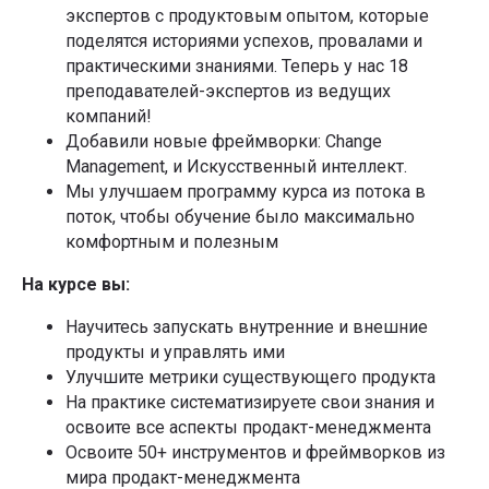
экспертов с продуктовым опытом, которые
поделятся историями успехов, провалами и
Я даю
Согласие на обработку перс.данных
на
+7
условиях
Политики конфиденциальности
практическими знаниями. Теперь у нас 18
Я даю
Согласие на обработку перс.данных
на условиях
преподавателей-экспертов из ведущих
Я даю
Согласие на получение информационно-
Политики конфиденциальности
рекламных рассылок
компаний!
Я даю
Согласие на получение информационно-
рекламных рассылок
Добавили новые фреймворки: Change
Подписаться
Management, и Искусственный интеллект.
Подобрать обучение
Мы улучшаем программу курса из потока в
Телеграм-канал Product Lab
поток, чтобы обучение было максимально
Обучение по методологии Product Focus,
которую уже применяют в:
комфортным и полезным
На курсе вы:
Научитесь запускать внутренние и внешние
продукты и управлять ими
Улучшите метрики существующего продукта
На практике систематизируете свои знания и
освоите все аспекты продакт-менеджмента
Освоите 50+ инструментов и фреймворков из
мира продакт-менеджмента