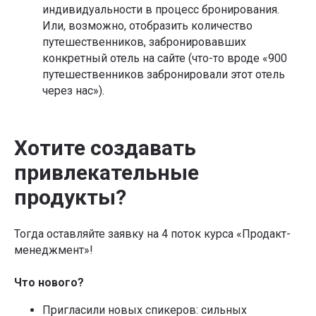
индивидуальности в процесс бронирования.
Или, возможно, отобразить количество
путешественников, забронировавших
конкретный отель на сайте (что-то вроде «900
путешественников забронировали этот отель
через нас»).
Хотите создавать
Курс-акселератор
привлекательные
«
Полное погружение
продукты?
в продакт-менеджмент»
Систематизируйте знания, получите реальный рост
бизнес-метрик, проработайте или создайте свой
Тогда оставляйте заявку на 4 поток курса «Продакт-
Подписывайтесь на
продукт прямо на курсе за 3 месяца
менеджмент»!
рассылку со статьями,
которую читают лидеры
Что нового?
рынка
Пригласили новых спикеров: сильных