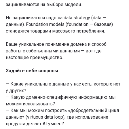
зацикливаются на выборе модели.
Но зацикливаться надо на data strategy (data —
Подписывайтесь на
данные). Foundation models (foundation — базовая)
рассылку со статьями,
становятся товарами массового потребления.
которую читают лидеры
рынка
Ваше уникальное понимание домена и способ
работы с собственными данными — вот где
настоящее преимущество.
Я даю
Согласие на обработку перс.данных
на
условиях
Политики конфиденциальности
Задайте себе вопросы:
Я даю
Согласие на получение информационно-
рекламных рассылок
— Какие уникальные данные у нас есть, которых нет
у других?
Подписаться
— Какую доменно-специфичную информацию мы
Телеграм-канал Product Lab
можем использовать?
— Как мы можем построить «добродетельный цикл
данных» (virtuous data loop), где использование
продукта делает AI умнее?