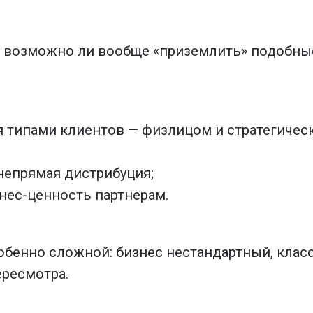
 возможно ли вообще «приземлить» подобные
я типами клиентов — физлицом и стратегическ
непрямая дистрибуция;
нес-ценность партнерам.
собенно сложной: бизнес нестандартный, клас
ересмотра.