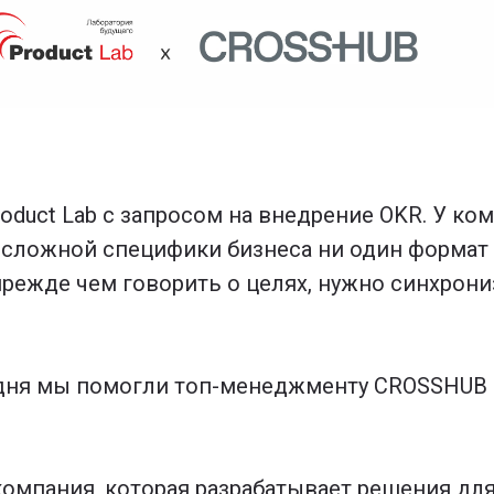
duct Lab с запросом на внедрение OKR. У ко
 сложной специфики бизнеса ни один формат 
 прежде чем говорить о целях, нужно синхрон
а дня мы помогли топ-менеджменту CROSSHUB 
компания, которая разрабатывает решения д