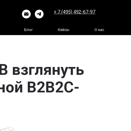
+ 7 (495) 492-67-97
Блог
Кейсы
О нас
B взглянуть
ной B2B2C-