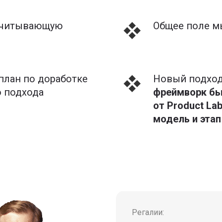
 учитывающую
Общее поле 
 план по доработке
Новый подхо
о подхода
фреймворк бы
от Product La
модель и этап
Регалии: