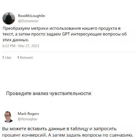
Курс-акселератор
«
Полное погружение
в продакт-менеджмент»
Систематизируйте знания, получите реальный рост
бизнес-метрик, проработайте или создайте свой
продукт прямо на курсе за 3 месяца
+7
Проведите анализ чувствительности:
Я даю
Согласие на обработку перс.данных
на условиях
Политики конфиденциальности
Я даю
Согласие на получение информационно-
рекламных рассылок
Подобрать обучение