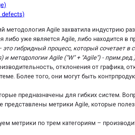
e)
defects)
й методология Agile захватила индустрию ра
 либо уже является Agile, либо находится в п
– это гибридный процесс, который сочетает в 
и методологии Agile ("W" + "Agile") - прим.ред.)
оизводительность, отклонения от графика, отк
теме. Более того, они могут быть контрпроду
торые предназначены для гибких систем. Вопр
е представлены метрики Agile, которые поле
ем метрики по трем категориям – производи