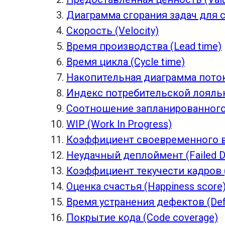
Диаграмма сгорания задач для с
Скорость (Velocity)
Время производства (Lead time)
Время цикла (Cycle time)
Накопительная диаграмма потока
Индекс потребительской лояльн
Соотношение запланированного и
WIP (Work In Progress)
Коэффициент своевременного вып
Неудачный деплоймент (Failed D
Коэффициент текучести кадров (
Оценка счастья (Happiness score
Время устранения дефектов (Defe
Покрытие кода (Code coverage)