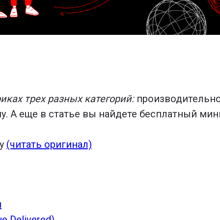
риках трех разных категорий:
производительнос
 А еще в статье вы найдете бесплатный мини-к
dy
(читать оригинал)
й
 Delivered)