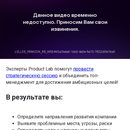
рынка
Я даю
Согласие на обработку перс.данных
на
условиях
Политики конфиденциальности
Я даю
Согласие на получение информационно-
рекламных рассылок
Подписаться
Телеграм-канал Product Lab
Эксперты Product Lab помогут
провести
стратегическую сессию
и объединить топ-
менеджмент для достижения амбициозных целей!
В результате вы:
Определите направления развития компании
Выявите проблемные места, угрозы, риски