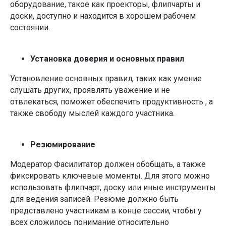
оборудование, такое как проекторы, флипчарты и
доски, доступно и находится в хорошем рабочем
состоянии.
+7
Установка доверия и основных правил
Я даю
Согласие на обработку перс.данных
на условиях
Политики конфиденциальности
Установление основных правил, таких как умение
Я даю
Согласие на получение информационно-
слушать других, проявлять уважение и не
рекламных рассылок
отвлекаться, поможет обеспечить продуктивность , а
Подобрать обучение
также свободу мыслей каждого участника.
Проводим стратсесии для:
Резюмирование
Модератор Фасилитатор должен обобщать, а также
фиксировать ключевые моменты. Для этого можно
использовать флипчарт, доску или иные инструменты
для ведения записей. Резюме должно быть
представлено участникам в конце сессии, чтобы у
всех сложилось понимание относительно