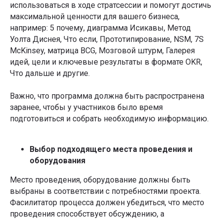
использоваться в ходе стратсессии и помогут достичь
максимальной ценности для вашего бизнеса,
например: 5 почему, диаграмма Исикавы, Метод
Уолта Диснея, Что если, Прототипирование, NSM, 7S
McKinsey, матрица BCG, Мозговой штурм, Галерея
идей, цели и ключевые результаты в формате OKR,
Что дальше и другие.
Важно, что программа должна быть распространена
заранее, чтобы у участников было время
подготовиться и собрать необходимую информацию.
Проведем любой тип
стратсессии для вашей
Выбор подходящего места проведения и
команды
оборудования
Место проведения, оборудование должны быть
Согласуете стратегические инициативы
Сконцентрируетесь на важных проектах
выбраны в соответствии с потребностями проекта.
Определите цели, миссию, видение,
Фасилитатор процесса должен убедиться, что место
ценности
Научитесь строить работы, исходя
проведения способствует обсуждению, а
из трендов