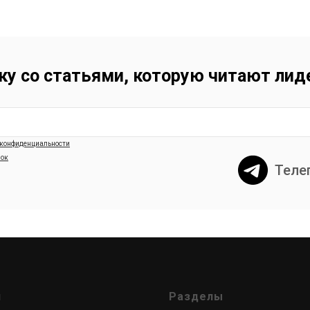
ку со статьями, которую читают ли
 конфиденциальности
лок
Теле
и
Разделы