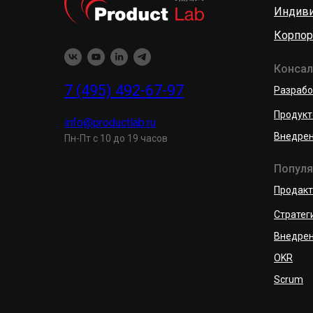
Индиви
Корпор
Консалт
7 (495) 492-67-97
Разрабо
Продукт
info@productlab.ru
Внедрен
Пн-Пт с 10 до 19 часов
Популя
Продак
Стратег
Внедрен
OKR
Scrum