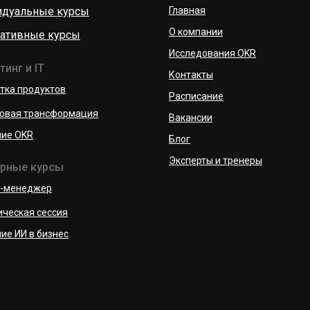
дуальные курсы
Главная
О компании
ативные курсы
Исследования OKR
инг и IT
Контакты
тка продуктов
Расписание
овая трансформация
Вакансии
ие OKR
Блог
Эксперты и тренеры
рные курсы
т-менеджер
ическая сессия
ие ИИ в бизнес