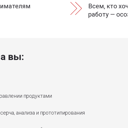
нимателям
Всем, кто хо
работу — ос
а вы:
управлении продуктами
есерча, анализа и прототипирования