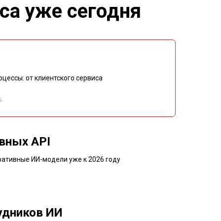
еса
уже сегодня
цессы: от клиентского сервиса
.
вных API
ративные ИИ-модели уже к 2026 году
удников ИИ