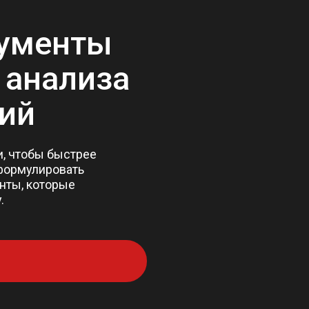
менты
нализа
бы быстрее
лировать
оторые