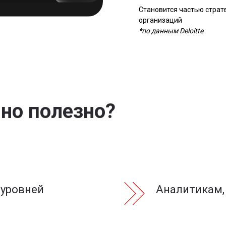
Становится частью страт
организаций
*по данным Deloitte
но полезно?
 уровней
Аналитикам,