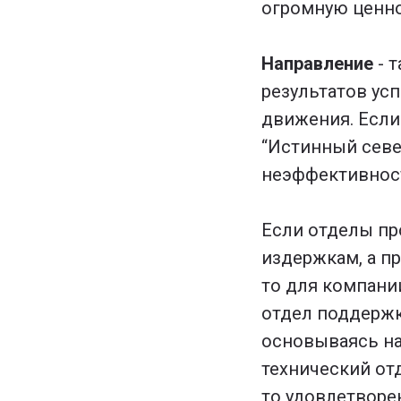
огромную ценн
Направление
- 
результатов ус
движения. Если
“Истинный север
неэффективность
Если отделы пр
издержкам, а п
то для компани
отдел поддержк
основываясь на
технический от
то удовлетворен