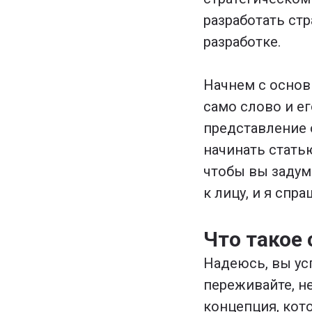
разработать стр
разработке.
Начнем с основ
само слово и ег
представление о
начинать статью
чтобы вы задум
к лицу, и я спр
Что такое 
Надеюсь, вы усп
переживайте, не
концепция, кото