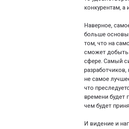
конкурентам, а
Наверное, самое
больше основыв
том, что на са
сможет добыть 
сфере. Самый с
разработчиков,
не самое лучшее
что преследуетс
времени будет 
чем будет прин
И видение и на