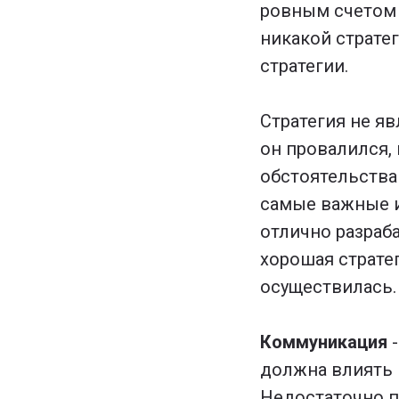
ровным счетом 
никакой страте
стратегии.
Стратегия не я
он провалился,
обстоятельства
самые важные и
отлично разраба
хорошая страте
осуществилась
Коммуникация
должна влиять 
Недостаточно п