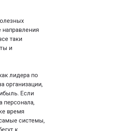
полезных
е направления
все таки
кты и
как лидера по
а организации,
ибыль. Если
 персонала,
же время
 самые системы,
егут к