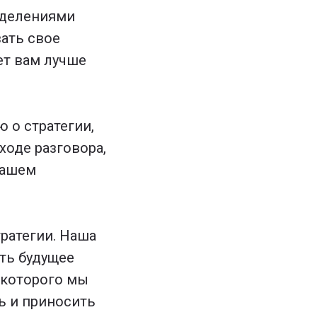
еделениями
ать свое
ет вам лучше
 о стратегии,
ходе разговора,
вашем
тратегии. Наша
еть будущее
и которого мы
ь и приносить