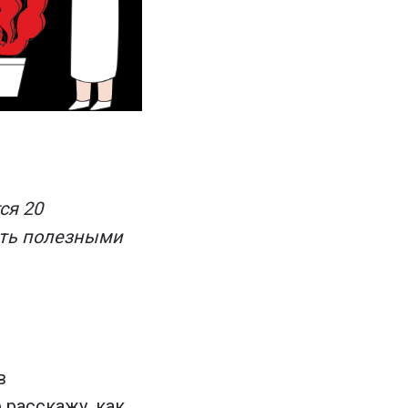
ся 20
ыть полезными
в
 расскажу, как