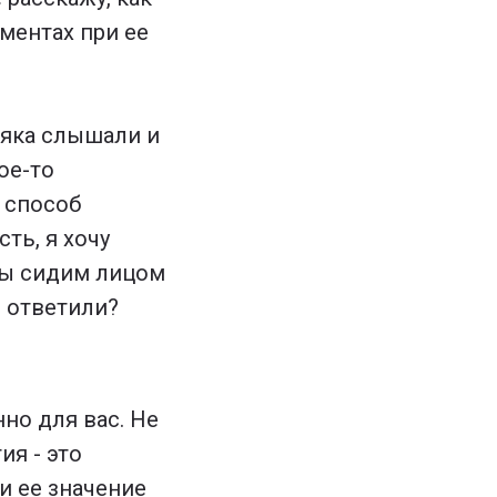
ментах при ее
няка слышали и
ое-то
й способ
ть, я хочу
мы сидим лицом
ы ответили?
но для вас. Не
ия - это
и ее значение