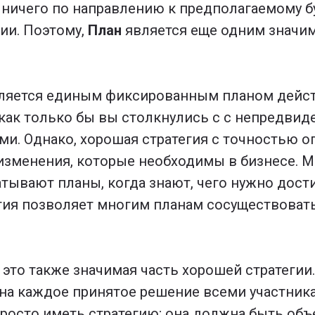
ничего по направлению к предполагаемому бу
гии. Поэтому,
План
является еще одним значи
вляется единым фиксированным планом дейст
 как только бы вы столкнулись с с непредви
ми. Однако, хорошая стратегия с точностью о
зменения, которые необходимы в бизнесе. М
тывают планы, когда знают, чего нужно дости
гия позволяет многим планам сосуществовать
.
- это также значимая часть хорошей стратегии
на каждое принятое решение всеми участник
росто иметь стратегию; она должна быть объ