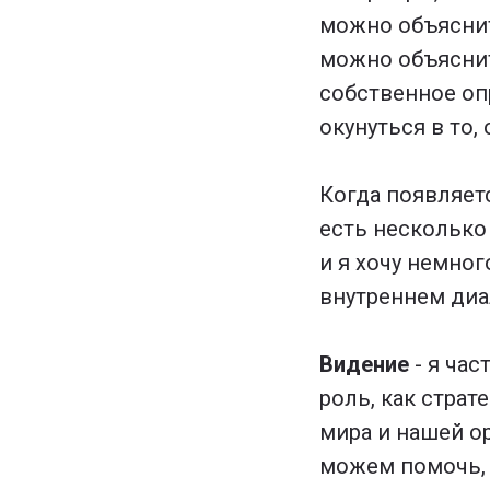
можно объяснит
можно объяснит
собственное оп
окунуться в то,
Когда появляет
есть несколько
и я хочу немног
внутреннем диа
Видение
- я час
роль, как страт
мира и нашей о
можем помочь, 