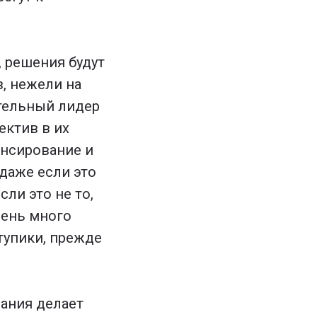
, решения будут
, нежели на
ительный лидер
ектив в их
ансирование и
 даже если это
ли это не то,
чень много
тупики, прежде
ания делает