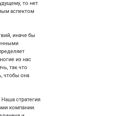
дущему, то нет
мым аспектом
вий, иначе бы
денными
пределяет
ногие из нас
чь, так что
, чтобы она
. Наша стратегия
ами компании.
единена и