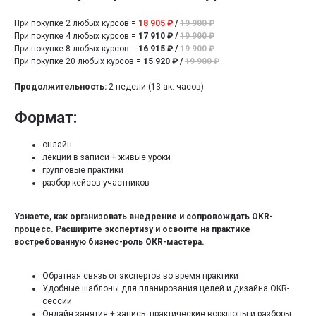
При покупке 2 любых курсов =
18 905 ₽
/
19 900 ₽
При покупке 4 любых курсов =
17 910 ₽
/
19 900 ₽
При покупке 8 любых курсов =
16 915 ₽
/
19 900 ₽
При покупке 20 любых курсов =
15 920 ₽
/
19 900 ₽
Продолжительность:
2 недели (13 ак. часов)
Формат:
онлайн
лекции в записи + живые уроки
групповые практики
разбор кейсов участников
Узнаете, как организовать внедрение и сопровождать OKR-
процесс. Расширите экспертизу и освоите на практике
востребованную бизнес-роль ОКR-мастера.
Обратная связь от экспертов во время практики
Удобные шаблоны для планирования целей и дизайна OKR-
сессий
Онлайн занятия + запись, практические воркшопы и разборы