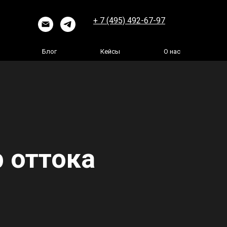
+ 7 (495) 492-67-97
Блог
Кейсы
О нас
р оттока