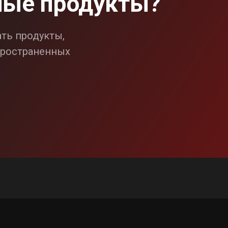
ные продукты?
ать продукты,
спространенных