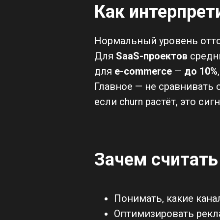
Как интерпрет
Нормальный уровень отток
Для
SaaS-проектов
средн
для
e-commerce
—
до 10%
Главное — не сравнивать 
если churn растёт, это си
Зачем считать
Понимать, какие кана
Оптимизировать рекл