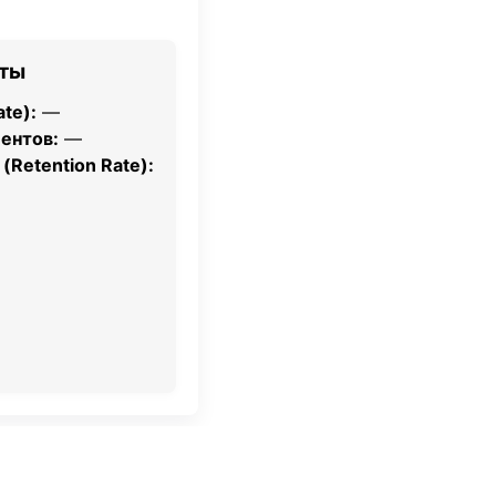
аты
te):
—
ентов:
—
Retention Rate):