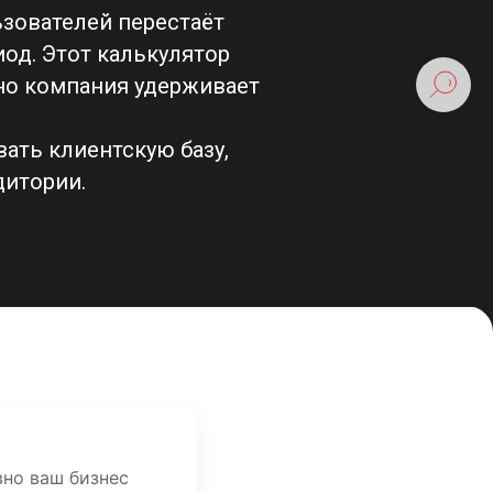
ьзователей перестаёт
од. Этот калькулятор
вно компания удерживает
ать клиентскую базу,
дитории.
вно ваш бизнес