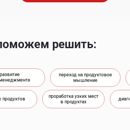
поможем решить:
развитие
переход на продуктовое
-менеджмента
мышление
проработка узких мест
х продуктов
диаг
в продуктах