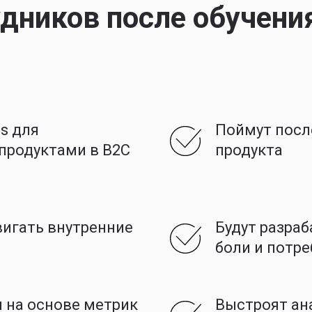
дников после обучени
ls для
Поймут посл
продуктами в B2C
продукта
вигать внутренние
Будут разра
боли и потр
 на основе метрик
Выстроят ана