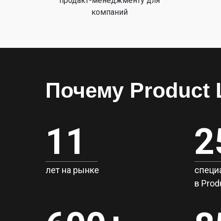
продакт-менеджменту для
компаний
Почему Product 
11
2
лет на рынке
специ
в Prod