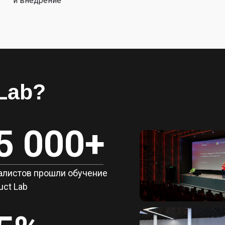
и внедрение
Lab?
5 000+
алистов прошли обучение
uct Lab