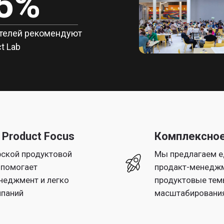
5%
телей рекомендуют
t Lab
Product Focus
Комплексное
рской продуктовой
Мы предлагаем е
 помогает
продакт-менеджм
неджмент и легко
продуктовые темы
мпаний
масштабирования