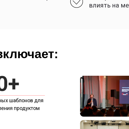
влиять на м
включает:
0+
ных шаблонов для
ления продуктом