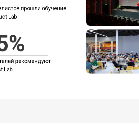
алистов прошли обучение
uct Lab
5%
телей рекомендуют
t Lab