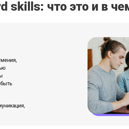
rd skills: что это и в че
умения,
тью
мы
 быть
муникация,