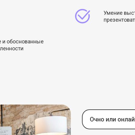
Умение выст
презентоват
е и обоснованные
еленности
Очно или онлай