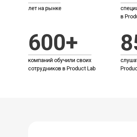
лет на рынке
специ
в Prod
600+
8
компаний обучили своих
слуша
сотрудников в Product Lab
Produc