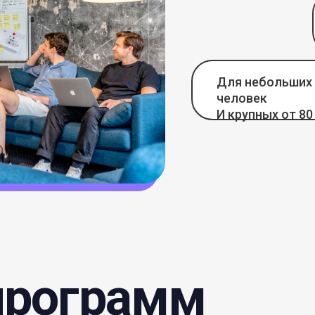
Для небольших 
человек
И крупных от 80
программ