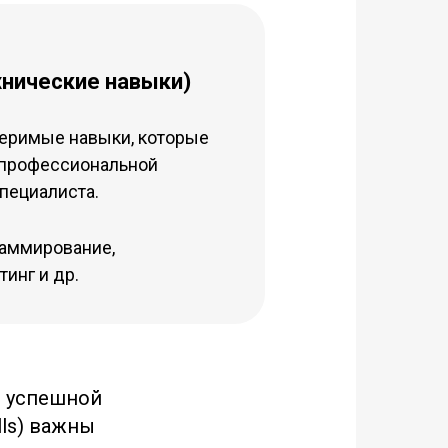
хнические навыки)
еримые навыки, которые
 профессиональной
пециалиста.
раммирование,
тинг и др.
и успешной
lls) важны