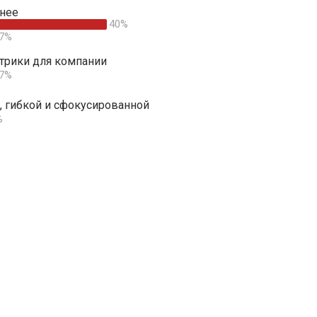
нее
40%
7%
трики для компании
7%
, гибкой и сфокусированной
%