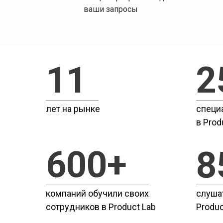
ваши запросы
11
2
лет на рынке
специ
в Prod
600+
8
компаний обучили своих
слуша
сотрудников в Product Lab
Produc