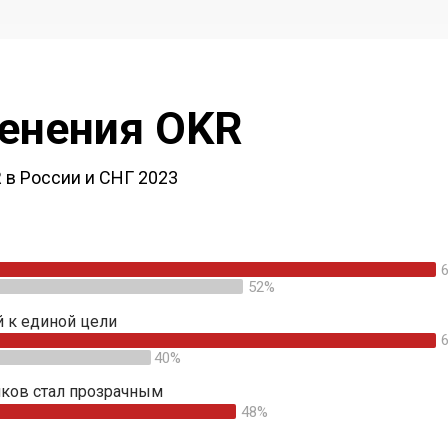
енения OKR
в России и СНГ 2023
52%
 к единой цели
40%
иков стал прозрачным
48%