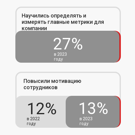
Научились определять и
измерять главные метрики для
компании
27%
в 2023
году
Повысили мотивацию
сотрудников
13%
12%
в 2022
в 2023
году
году