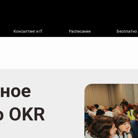
Консалтинг и IT
Расписание
Бесплатно
вное
о OKR