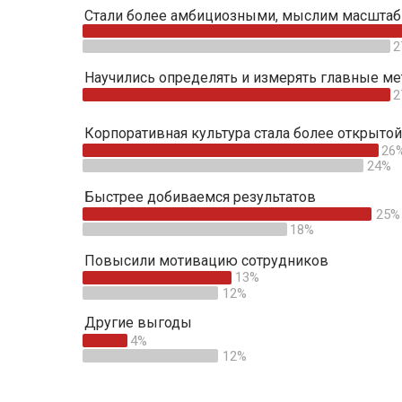
Стали более амбициозными, мыслим масштаб
2
Научились определять и измерять главные ме
2
Корпоративная культура стала более открытой
26
24%
Быстрее добиваемся результатов
25%
18%
Повысили мотивацию сотрудников
13%
12%
Другие выгоды
4%
12%