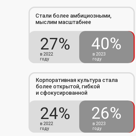
Стали более амбициозными,
мыслим масштабнее
40%
27%
в 2022
в 2023
году
году
Корпоративная культура стала
более открытой, гибкой
и сфокусированной
26%
24%
в 2022
в 2023
году
году