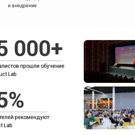
и внедрение
5 000+
алистов прошли обучение
uct Lab
5%
телей рекомендуют
t Lab