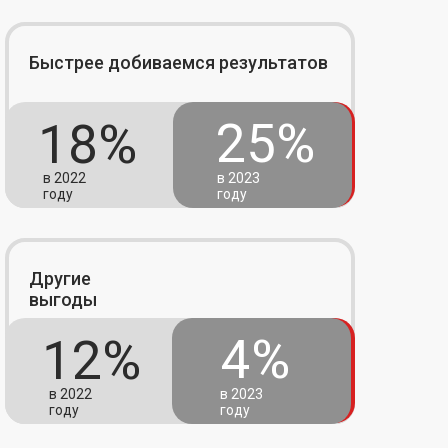
Быстрее добиваемся результатов
25%
18%
в 2022
в 2023
году
году
Другие
выгоды
4%
12%
в 2022
в 2023
году
году