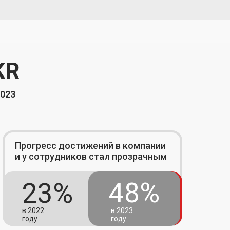
KR
2023
Прогресс достижений в компании
и у сотрудников стал прозрачным
48%
23%
в 2022
в 2023
году
году