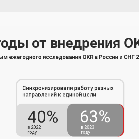
оды от внедрения O
ым ежегодного исследования OKR в России и СНГ 
Синхронизировали работу разных
направлений к единой цели
63%
40%
в 2022
в 2023
году
году