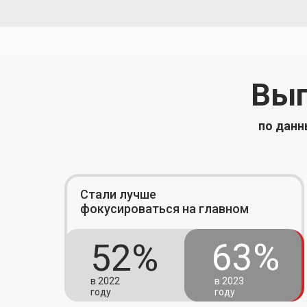
Выг
по данн
Стали лучше
фокусироваться на главном
63%
52%
в 2022
в 2023
году
году