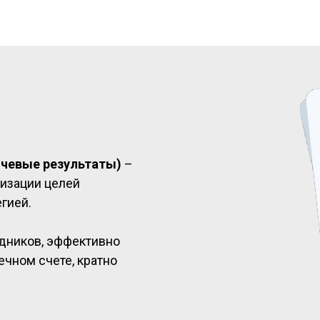
лючевые результаты)
–
низации целей
гией.
дников, эффективно
ечном счете, кратно