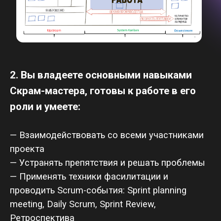
слабые места в потоке и оптимизировать их
— Определять и управлять лимитами
незавершенных работ (WIP) для
предотвращения перегрузки и обеспечения
стабильного потока работ
— На практике применять принципы Канбан-
метода благодаря игре-симуляции Get-Kanban
— Делать анализ метрик, применять
инструменты для выявления областей для
улучшения и внедрения изменений
— Применять STATIK для анализа
производственного процесса и его
представления в виде Канбан-системы