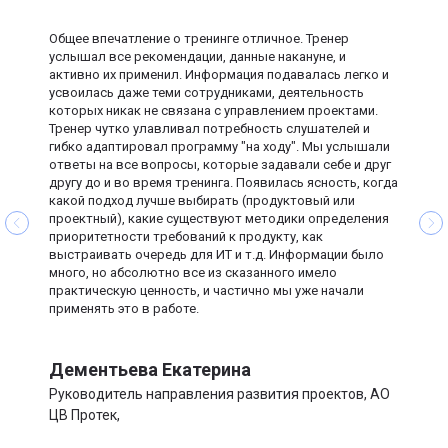
проверкой от экспертов
Старший менеджер проектов (7+ лет) в IT-решениях для
науки и здравоохранения. Наставник международных
2 индивидуальные коуч
Общее впечатление о тренинге отличное. Тренер
сессии по вашему проекту
программ Women in Tech и Women in Big Data
услышал все рекомендации, данные накануне, и
активно их применил. Информация подавалась легко и
Международный
*за доп. оплату
*за доп. оплату
сертификат от ICAgile
усвоилась даже теми сотрудниками, деятельность
которых никак не связана с управлением проектами.
35 900 ₽
95 900 ₽
Стоимость
Тренер чутко улавливал потребность слушателей и
29 900 ₽
65 900 ₽
гибко адаптировал программу "на ходу". Мы услышали
ответы на все вопросы, которые задавали себе и друг
в рассрочку без переплат
в рассрочку без переплат
от 2 492 ₽/мес
от 5 492 ₽/мес
другу до и во время тренинга. Появилась ясность, когда
какой подход лучше выбирать (продуктовый или
проектный), какие существуют методики определения
приоритетности требований к продукту, как
Оставить заявку
Оставить заявку
выстраивать очередь для ИТ и т.д. Информации было
много, но абсолютно все из сказанного имело
практическую ценность, и частично мы уже начали
применять это в работе.
Дементьева Екатерина
Руководитель направления развития проектов, АО
ЦВ Протек,