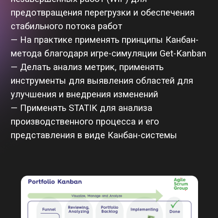
Курс может оплатить
ваша компания
Оставьте заявку, ответим на все вопросы,
Максим Якубович
поможем донести до руководства ценность
Соучредитель, директор по проектам
курса и сформируем договор и счет
компании ДрайвИт
Тренер по управлению проектами и Agile. Эксперт в
Оставить заявку
области создания Корпоративных систем управления
проектами, внедрения Agile, описания и автоматизации
бизнес-процессов. Внедрение Scrum в: БелВэб, Приорбанк,
ЛБР-групп, Новаком, Инкасс-эксперт, Синет развитие,