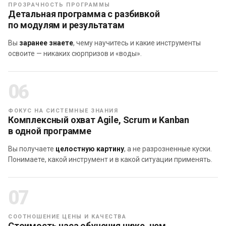
— Agile-мышления
ПРОЗРАЧНОСТЬ ПРОГРАММЫ
Детальная программа с разбивкой
— Основ Scrum, ролей и зон ответственности,
по модулям и результатам
артефактов Scrum, основных событий
— Основ Kanban: принципов и практик,
Вы
заранее знаете
, чему научитесь и какие инструменты
инструментов Kanban, метрик и их сути
освоите — никаких сюрпризов и «воды».
06
ФОКУС НА СИСТЕМНЫЕ ЗНАНИЯ
Комплексный охват Agile, Scrum и Kanban
в одной программе
Вы получаете
целостную картину
, а не разрозненные куски.
Понимаете, какой инструмент и в какой ситуации применять.
2. Вы владеете основными навыками
07
Скрам-мастера, готовы к работе в его
роли и умеете:
СООТНОШЕНИЕ ЦЕНЫ И КАЧЕСТВА
Стоимость часа обучения ниже, чем