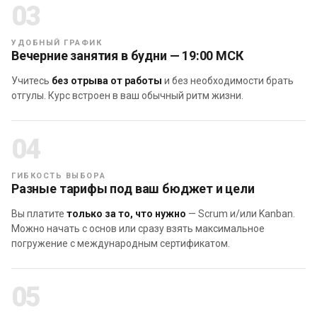
03
УДОБНЫЙ ГРАФИК
Вечерние занятия в будни — 19:00 МСК
Учитесь
без отрыва от работы
и без необходимости брать
отгулы. Курс встроен в ваш обычный ритм жизни.
04
ГИБКОСТЬ ВЫБОРА
Разные тарифы под ваш бюджет и цели
1. Получены системные знания по Agile,
Вы платите
только за то, что нужно
— Scrum и/или Kanban.
Scrum и Kanban, получено понимание:
Можно начать с основ или сразу взять максимальное
погружение с международным сертификатом.
— Модели Киневин
— Способов создания ценности
— Истории создания, ценностей и принципов
05
Agile манифеста