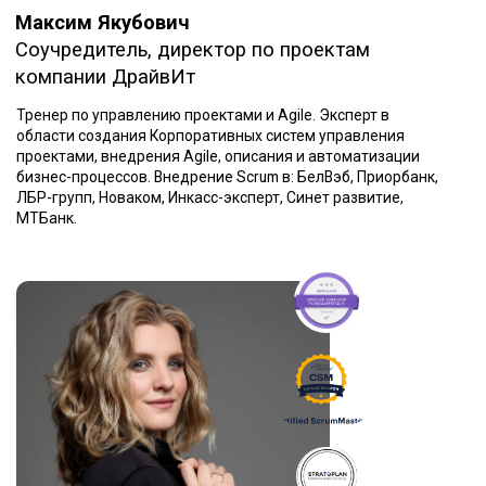
Юридические лица по счёту
(+4000р к счёту)
Принимаем оплаты со всех стран:
Россия, СНГ, Европа и т. д.
₽
$
€
Рассрочка
Хотите пройти курс повторно?
Оставьте заявку и мы предоставим
скидку в 50%
Получить скидку
Система корпоративных скидок
Отправьте сотрудников на обучение,
чем больше — тем выгоднее