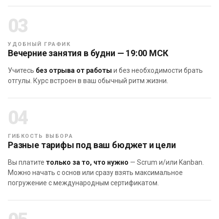
03
УДОБНЫЙ ГРАФИК
Вечерние занятия в будни — 19:00 МСК
Учитесь
без отрыва от работы
и без необходимости брать
отгулы. Курс встроен в ваш обычный ритм жизни.
04
ГИБКОСТЬ ВЫБОРА
Разные тарифы под ваш бюджет и цели
1. Получены системные знания по Agile,
Вы платите
только за то, что нужно
— Scrum и/или Kanban.
Scrum и Kanban, получено понимание:
Можно начать с основ или сразу взять максимальное
погружение с международным сертификатом.
— Модели Киневин
— Способов создания ценности
— Истории создания, ценностей и принципов