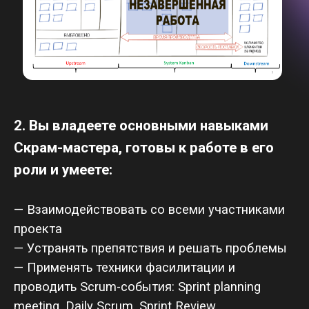
— Управлять, анализировать, выявлять
слабые места в потоке и оптимизировать их
— Определять и управлять лимитами
незавершенных работ (WIP) для
предотвращения перегрузки и обеспечения
стабильного потока работ
— На практике применять принципы Канбан-
метода благодаря игре-симуляции Get-Kanban
— Делать анализ метрик, применять
инструменты для выявления областей для
улучшения и внедрения изменений
— Применять STATIK для анализа
производственного процесса и его
представления в виде Канбан-системы