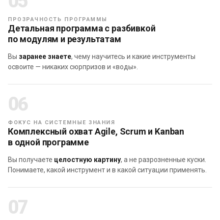
05
Agile манифеста
— Agile-мышления
ПРОЗРАЧНОСТЬ ПРОГРАММЫ
— Основ Scrum, ролей и зон ответственности,
Детальная программа с разбивкой
артефактов Scrum, основных событий
по модулям и результатам
— Основ Kanban: принципов и практик,
Вы
заранее знаете
, чему научитесь и какие инструменты
инструментов Kanban, метрик и их сути
освоите — никаких сюрпризов и «воды».
06
ФОКУС НА СИСТЕМНЫЕ ЗНАНИЯ
Комплексный охват Agile, Scrum и Kanban
в одной программе
Вы получаете
целостную картину
, а не разрозненные куски.
Понимаете, какой инструмент и в какой ситуации применять.
2. Вы владеете основными навыками
07
Скрам-мастера, готовы к работе в его