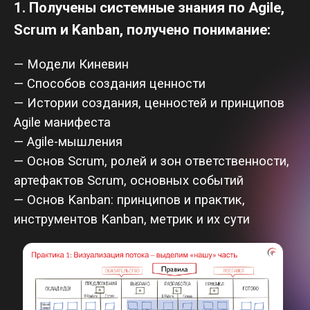
3.Вы владеете основными навыками для
работы по Канбан и умеете:
— Взаимодействовать со всеми участниками
команды
— Визуализировать процесс проекта,
управлять Kanban-досками и карточками
задач