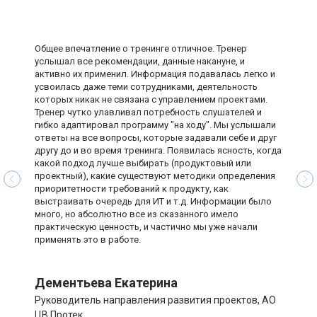
Индивидуальные
фармацевтических компаниях: оптимизация процессов,
+
домашние задания с
прозрачность работы, сокращение циклов поставки.
проверкой от экспертов
Старший менеджер проектов (7+ лет) в IT-решениях для
2 индивидуальные коуч
науки и здравоохранения. Наставник международных
сессии по вашему проекту
Общее впечатление о тренинге отличное. Тренер
программ Women in Tech и Women in Big Data
услышал все рекомендации, данные накануне, и
Международный
*за доп. оплату
*за доп. оплату
активно их применил. Информация подавалась легко и
сертификат от ICAgile
усвоилась даже теми сотрудниками, деятельность
которых никак не связана с управлением проектами.
35 900 ₽
95 900 ₽
Стоимость
Тренер чутко улавливал потребность слушателей и
29 900 ₽
65 900 ₽
гибко адаптировал программу "на ходу". Мы услышали
в рассрочку без переплат
в рассрочку без переплат
ответы на все вопросы, которые задавали себе и друг
от 2 492 ₽/мес
от 5 492 ₽/мес
другу до и во время тренинга. Появилась ясность, когда
какой подход лучше выбирать (продуктовый или
проектный), какие существуют методики определения
Оставить заявку
Оставить заявку
приоритетности требований к продукту, как
выстраивать очередь для ИТ и т.д. Информации было
много, но абсолютно все из сказанного имело
практическую ценность, и частично мы уже начали
применять это в работе.
Дементьева Екатерина
Руководитель направления развития проектов, АО
ЦВ Протек,