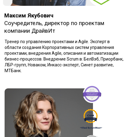
Юридические лица по счёту
(+4000р к счёту)
Принимаем оплаты со всех стран:
Россия, СНГ, Европа и т. д.
₽
$
€
Рассрочка
Хотите пройти курс повторно?
Оставьте заявку и мы предоставим
скидку в 50%
Получить скидку
Система корпоративных скидок
Отправьте сотрудников на обучение,
чем больше — тем выгоднее